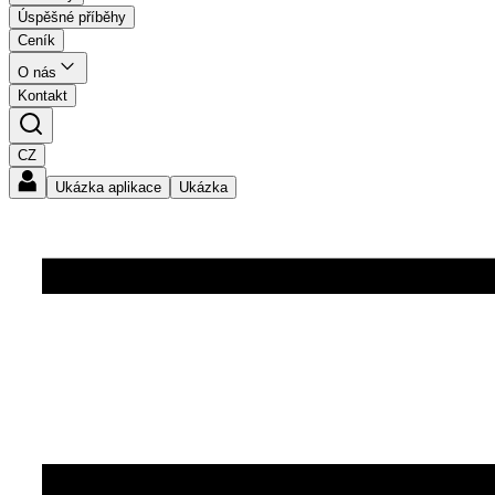
Úspěšné příběhy
Ceník
O nás
Kontakt
CZ
Ukázka aplikace
Ukázka