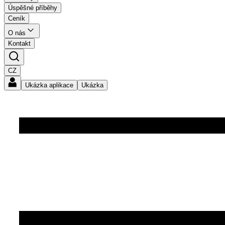
Úspěšné příběhy
Ceník
O nás
Kontakt
CZ
Ukázka aplikace
Ukázka