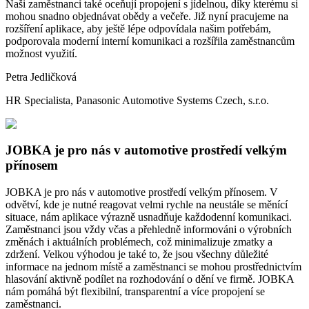
Naši zaměstnanci také oceňují propojení s jídelnou, díky kterému si
mohou snadno objednávat obědy a večeře. Již nyní pracujeme na
rozšíření aplikace, aby ještě lépe odpovídala našim potřebám,
podporovala moderní interní komunikaci a rozšířila zaměstnancům
možnost využití.
Petra Jedličková
HR Specialista, Panasonic Automotive Systems Czech, s.r.o.
JOBKA je pro nás v automotive prostředí velkým
přínosem
JOBKA je pro nás v automotive prostředí velkým přínosem. V
odvětví, kde je nutné reagovat velmi rychle na neustále se měnící
situace, nám aplikace výrazně usnadňuje každodenní komunikaci.
Zaměstnanci jsou vždy včas a přehledně informováni o výrobních
změnách i aktuálních problémech, což minimalizuje zmatky a
zdržení. Velkou výhodou je také to, že jsou všechny důležité
informace na jednom místě a zaměstnanci se mohou prostřednictvím
hlasování aktivně podílet na rozhodování o dění ve firmě. JOBKA
nám pomáhá být flexibilní, transparentní a více propojení se
zaměstnanci.