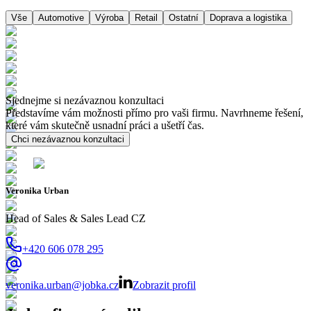
Vše
Automotive
Výroba
Retail
Ostatní
Doprava a logistika
Sjednejme si nezávaznou konzultaci
Představíme vám možnosti přímo pro vaši firmu. Navrhneme řešení,
které vám skutečně usnadní práci a ušetří čas.
Chci nezávaznou konzultaci
Veronika Urban
Head of Sales & Sales Lead CZ
+420 606 078 295
veronika.urban@jobka.cz
Zobrazit profil