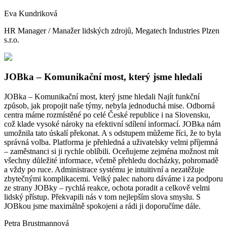
Eva Kundriková
HR Manager / Manažer lidských zdrojů, Megatech Industries Plzen
s.r.o.
JOBka – Komunikační most, který jsme hledali
JOBka – Komunikační most, který jsme hledali Najít funkční
způsob, jak propojit naše týmy, nebyla jednoduchá mise. Odborná
centra máme rozmístěné po celé České republice i na Slovensku,
což klade vysoké nároky na efektivní sdílení informací. JOBka nám
umožnila tato úskalí překonat. A s odstupem můžeme říci, že to byla
správná volba. Platforma je přehledná a uživatelsky velmi příjemná
– zaměstnanci si ji rychle oblíbili. Oceňujeme zejména možnost mít
všechny důležité informace, včetně přehledu docházky, pohromadě
a vždy po ruce. Administrace systému je intuitivní a nezatěžuje
zbytečnými komplikacemi. Velký palec nahoru dáváme i za podporu
ze strany JOBky – rychlá reakce, ochota poradit a celkově velmi
lidský přístup. Překvapili nás v tom nejlepším slova smyslu. S
JOBkou jsme maximálně spokojeni a rádi ji doporučíme dále.
Petra Brustmannová