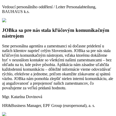
Vedoucí personálního oddělení / Leiter Personalabteilung,
BAUHAUS k.s.
JOBka sa pre nás stala kľúčovým komunikačným
nástrojom
Sme personálna agentúra a zamestnanci sú dočasne pridelení u
našich klientov naprieč celým Slovenskom. JOBka sa pre nás stala
kľúčovým komunikačným nástrojom, vďaka ktorému dokážeme
byť v neustálom kontakte so všetkými našimi zamestnancami – bez
ohľadu na to, kde práve pôsobia. Aplikácia nám zásadne uľahčila
každodennú komunikáciu – dôležité informácie vieme odovzdávať
rýchlo, efektívne a jednotne, pričom okamžite získavame aj spätnú
väzbu. JOBka nám pomohla zlepšiť nielen internú komunikáciu, ale
aj angažovanosť a prepojenosť našich zamestnancov, čo
považujeme za veľkú pridanú hodnotu.
Mgr. Katarína Dovinová
HR&Business Manager, EPF Group (europersonal), a. s.