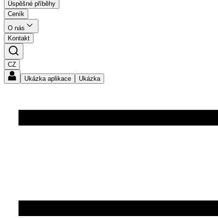
Úspěšné příběhy
Ceník
O nás
Kontakt
CZ
Ukázka aplikace
Ukázka