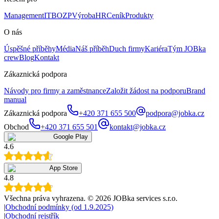
Management
IT
BOZP
Výroba
HR
Ceník
Produkty
O nás
Úspěšné příběhy
Média
Náš příběh
Duch firmy
Kariéra
Tým JOBka
crew
Blog
Kontakt
Zákaznická podpora
Návody pro firmy a zaměstnance
Založit žádost na podporu
Brand
manual
Zákaznická podpora
+420 371 655 500
podpora@jobka.cz
Obchod
+420 371 655 501
kontakt@jobka.cz
Google Play
4.6
App Store
4.8
Všechna práva vyhrazena
. ©
2026
JOBka services s.r.o.
|
Obchodní podmínky (od 1.9.2025)
|
Obchodní rejstřík