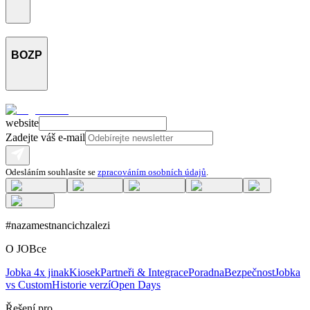
BOZP
website
Zadejte váš e-mail
Odesláním souhlasíte se
zpracováním osobních údajů
.
#nazamestnancichzalezi
O JOBce
Jobka 4x jinak
Kiosek
Partneři & Integrace
Poradna
Bezpečnost
Jobka
vs Custom
Historie verzí
Open Days
Řešení pro