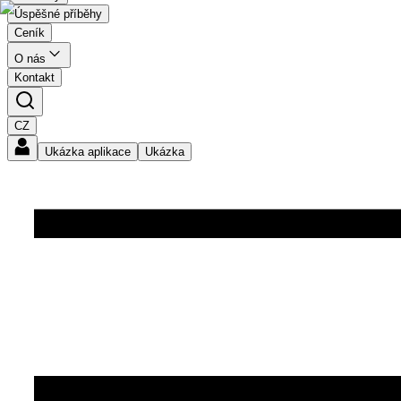
Úspěšné příběhy
Ceník
O nás
Kontakt
CZ
Ukázka aplikace
Ukázka