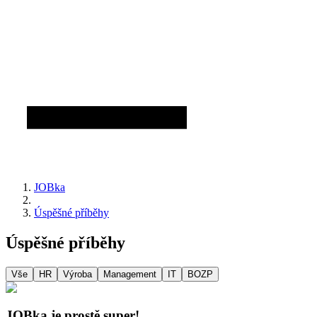
JOBka
Úspěšné příběhy
Úspěšné příběhy
Vše
HR
Výroba
Management
IT
BOZP
JOBka je prostě super!