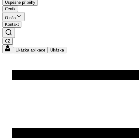
Úspěšné příběhy
Ceník
O nás
Kontakt
CZ
Ukázka aplikace
Ukázka