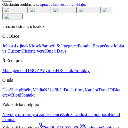
Odesláním souhlasíte se
zpracováním osobních údajů
.
#nazamestnancichzalezi
O JOBce
Jobka 4x jinak
Kiosek
Partneři & Integrace
Poradna
Bezpečnost
Jobka
vs Custom
Historie verzí
Open Days
Řešení pro
Management
IT
BOZP
Výroba
HR
Ceník
Produkty
O nás
Úspěšné příběhy
Média
Náš příběh
Duch firmy
Kariéra
Tým JOBka
crew
Blog
Kontakt
Zákaznická podpora
Návody pro firmy a zaměstnance
Založit žádost na podporu
Brand
manual
Zákaznická podpora
+420 371 655 500
podpora@jobka.cz