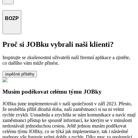
BOZP
Proč si JOBku vybrali naši klienti?
Inspirujte se zkušenostmi uživatelů naší firemní aplikace a zjistěte,
co dalšího vám může přinést.
úspěšné příběhy
Musím poděkovat celému týmu JOBky
JOBku jsme implementovali v naší společnosti v září 2023. Přesto,
že neuběhla příliš dlouhá doba, naši zaměstnanci si na ni velmi
rychle zvykli. Usnadnila a zrychlila se nám komunikace a navíc mají
zaměstnanci přístup ke spoustě informací, ke kterým se v minulosti
nedostávali jednoduchou cestou. Ještě jednou musím poděkovat
celému týmu JOBky, co se týká jak implementace, tak i následné
podpory vše funguje velmi dobře a rychle. Díky moc za spolupráci.