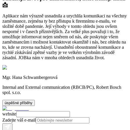
📩
Aplikace nám výrazně usnadnila a urychlila komunikaci na všechny
zaměstnance, zejména ty bez přístupu k firemnímu e-mailu, ve
složité době pandemie. Její výhody v tomto ohledu jsou ovšem
nesporné i v časech příznivějších. Za velké plus považuji i to, že
umožňuje informovat nejen směrem od nás, ale poskytuje všem
zaměstnancům i možnost kontaktovat okamžitě i nás, bez ohledu na
to, kde se zrovna nacházejí. Usnadnění oboustranné komunikace a
rychlé získávání zpětné vazby je ve velkém výrobním závodě
zásadní. JOBka nám v mnoha ohledech usnadnila život.
Mgr. Hana Schwambergerová
Internal and External communication (RBCB/PC), Robert Bosch
spol. s.r.o.
úspěšné příběhy
website
Zadejte váš e-mail