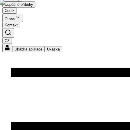
Úspěšné příběhy
Ceník
O nás
Kontakt
CZ
Ukázka aplikace
Ukázka