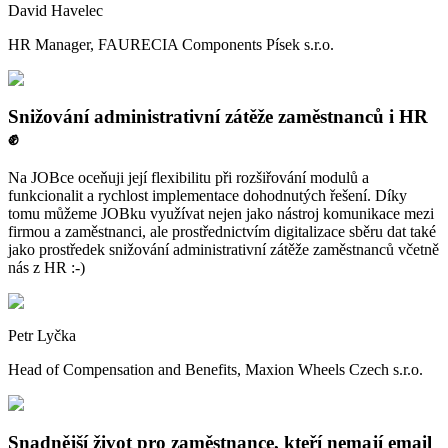
David Havelec
HR Manager, FAURECIA Components Písek s.r.o.
Snižování administrativní zátěže zaměstnanců i HR
✊
Na JOBce oceňuji její flexibilitu při rozšiřování modulů a
funkcionalit a rychlost implementace dohodnutých řešení. Díky
tomu můžeme JOBku využívat nejen jako nástroj komunikace mezi
firmou a zaměstnanci, ale prostřednictvím digitalizace sběru dat také
jako prostředek snižování administrativní zátěže zaměstnanců včetně
nás z HR :-)
Petr Lyčka
Head of Compensation and Benefits, Maxion Wheels Czech s.r.o.
Snadnější život pro zaměstnance, kteří nemají email