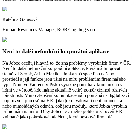
Kateřina Galusová
Human Resources Manager, ROBE lighting s.r.o.
Není to další nefunkční korporátní aplikace
Na Jobce oceňuji hlavně to, že zná problémy výrobních firem v ČR.
Není to další nefunkční korporátní aplikace, která má fungovat
stejně v Evropě, Asii a Mexiku. Jobka zná specifika našeho
prostředí a její funkce jsou ušité na míru problémům firem našeho
typu. Nám ve Faurecii v Písku výrazně pomáhá v komunikaci s
lidmi ve výrobě, kde máme aktuálně velký poměr cizinců různých
národností. Mimo zlepšení komunikace nám pomáhá i s digitalizací
papírových procesů na HR, jako je schvalování nepřítomností a
nebo mimořádných odměn, což jsou moduly, které Jobka vyrobila
přímo nám na míru. Díky Jobce je z mého pohledu zároveň HR
vnímané jako pokrokové oddělení, které posouvá firmu dál.