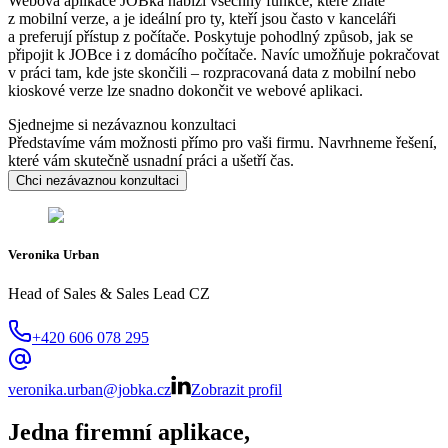
Webová aplikace JOBka nabízí všechny funkce, které znáte
z mobilní verze, a je ideální pro ty, kteří jsou často v kanceláři
a preferují přístup z počítače. Poskytuje pohodlný způsob, jak se
připojit k JOBce i z domácího počítače. Navíc umožňuje pokračovat
v práci tam, kde jste skončili – rozpracovaná data z mobilní nebo
kioskové verze lze snadno dokončit ve webové aplikaci.
Sjednejme si nezávaznou konzultaci
Představíme vám možnosti přímo pro vaši firmu. Navrhneme řešení,
které vám skutečně usnadní práci a ušetří čas.
Chci nezávaznou konzultaci
Veronika Urban
Head of Sales & Sales Lead CZ
+420 606 078 295
veronika.urban@jobka.cz
Zobrazit profil
Jedna firemní aplikace,