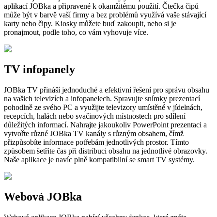
aplikací JOBka a připravené k okamžitému použití. Čtečka čipů
může být v barvě vaší firmy a bez problémů využívá vaše stávající
karty nebo čipy. Kiosky můžete buď zakoupit, nebo si je
pronajmout, podle toho, co vám vyhovuje více.
TV infopanely
JOBka TV přináší jednoduché a efektivní řešení pro správu obsahu
na vašich televizích a infopanelech. Spravujte snímky prezentací
pohodlně ze svého PC a využijte televizory umístěné v jídelnách,
recepcích, halách nebo svačinových místnostech pro sdílení
důležitých informací. Nahrajte jakoukoliv PowerPoint prezentaci a
vytvořte různé JOBka TV kanály s různým obsahem, čímž
přizpůsobíte informace potřebám jednotlivých prostor. Tímto
způsobem šetříte čas při distribuci obsahu na jednotlivé obrazovky.
Naše aplikace je navíc plně kompatibilní se smart TV systémy.
Webová JOBka