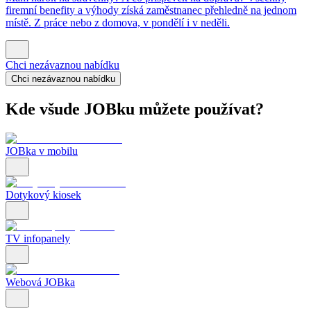
firemní benefity a výhody získá zaměstnanec přehledně na jednom
místě. Z práce nebo z domova, v pondělí i v neděli.
Chci nezávaznou nabídku
Chci nezávaznou nabídku
Kde všude JOBku můžete používat?
JOBka v mobilu
Dotykový kiosek
TV infopanely
Webová JOBka