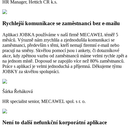
HR Manager, Hettich ČR k.s.
Rychlejší komunikace se zaměstnanci bez e-mailu
Aplikaci JOBKA používáme v naší firmě MECAWEL téměř 5
měsíců. Výrazně nám zrychlila a zjednodušila komunikaci se
zaměstnanci, především s těmi, kteří nemají firemní e-mail nebo
pracují na směny. Skvělou pomocí jsou i ankety, či dotazníkové
akce, kdy zpětnou vazbu od zaměstnanců máme velmi rychle zpět a
na jednom místě. Doposud se zapojilo více než 80% zaměstnanců.
Práce s aplikací je velmi jednoduchá a příjemná. Děkujeme týmu
JOBKY za skvělou spolupráci.
Šárka Řeháková
HR specialist senior, MECAWEL spol. s r. o.
Není to další nefunkční korporátní aplikace