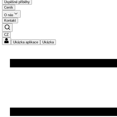
Úspěšné příběhy
Ceník
O nás
Kontakt
CZ
Ukázka aplikace
Ukázka