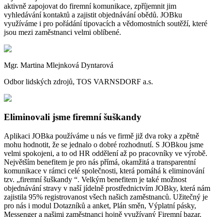
aktivně zapojovat do firemní komunikace, zpříjemnit jim
vyhledávání kontaktů a zajistit objednávání obědů. JOBku
využíváme i pro pořádání tipovacích a vědomostních soutěží, které
jsou mezi zaměstnanci velmi oblíbené.
Mgr. Martina Mlejnková Dyntarová
Odbor lidských zdrojů, TOS VARNSDORF a.s.
Eliminovali jsme firemní šuškandy
Aplikaci JOBka používáme u nás ve firmě již dva roky a zpětně
mohu hodnotit, že se jednalo o dobré rozhodnutí. S JOBkou jsme
velmi spokojeni, a to od HR oddělení až po pracovníky ve výrobě.
Největším benefitem je pro nás přímá, okamžitá a transparentní
komunikace v rámci celé společnosti, která pomáhá k eliminování
tzv. „firemní šuškandy “. Velkým benefitem je také možnost
objednávání stravy v naší jídelně prostřednictvím JOBky, která nám
zajistila 95% registrovanost všech našich zaměstnanců. Užitečný je
pro nás i modul Dotazníků a anket, Plán směn, Výplatní pásky,
Messenger a našimi zaměstnanci hojně využívaný Firemní bazar.