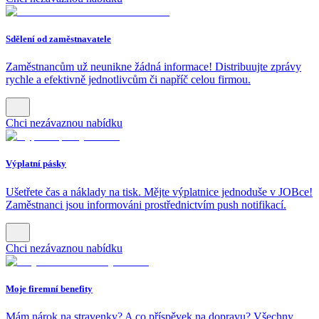
Sdělení od zaměstnavatele
Zaměstnancům už neunikne žádná informace! Distribuujte zprávy
rychle a efektivně jednotlivcům či napříč celou firmou.
Chci nezávaznou nabídku
Výplatní pásky
Ušetřete čas a náklady na tisk. Mějte výplatnice jednoduše v JOBce!
Zaměstnanci jsou informováni prostřednictvím push notifikací.
Chci nezávaznou nabídku
Moje firemní benefity
Mám nárok na stravenky? A co příspěvek na dopravu? Všechny