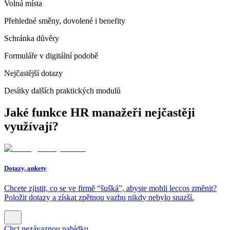
Volná místa
Přehledné směny, dovolené i benefity
Schránka důvěry
Formuláře v digitální podobě
Nejčastější dotazy
Desítky dalších praktických modulů
Jaké funkce HR manažeři nejčastěji
využívají?
Dotazy, ankety
Chcete zjistit, co se ve firmě “šušká”, abyste mohli leccos změnit?
Položit dotazy a získat zpětnou vazbu nikdy nebylo snazší.
Chci nezávaznou nabídku