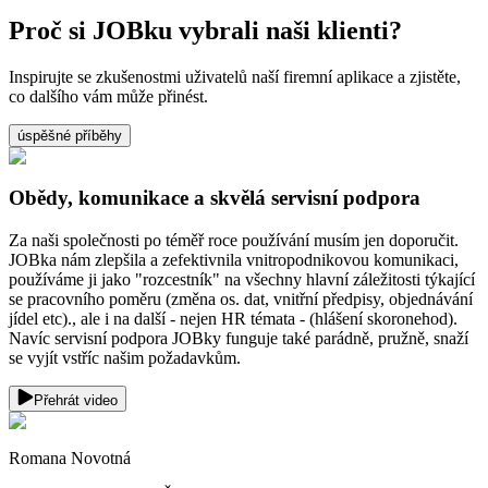
Proč si JOBku vybrali naši klienti?
Inspirujte se zkušenostmi uživatelů naší firemní aplikace a zjistěte,
co dalšího vám může přinést.
úspěšné příběhy
Obědy, komunikace a skvělá servisní podpora
Za naši společnosti po téměř roce používání musím jen doporučit.
JOBka nám zlepšila a zefektivnila vnitropodnikovou komunikaci,
používáme ji jako "rozcestník" na všechny hlavní záležitosti týkající
se pracovního poměru (změna os. dat, vnitřní předpisy, objednávání
jídel etc)., ale i na další - nejen HR témata - (hlášení skoronehod).
Navíc servisní podpora JOBky funguje také parádně, pružně, snaží
se vyjít vstříc našim požadavkům.
Přehrát video
Romana Novotná