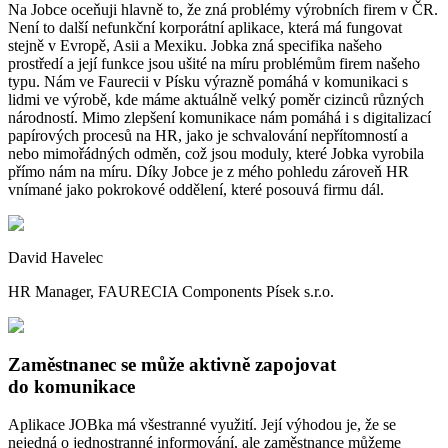
Na Jobce oceňuji hlavně to, že zná problémy výrobních firem v ČR.
Není to další nefunkční korporátní aplikace, která má fungovat
stejně v Evropě, Asii a Mexiku. Jobka zná specifika našeho
prostředí a její funkce jsou ušité na míru problémům firem našeho
typu. Nám ve Faurecii v Písku výrazně pomáhá v komunikaci s
lidmi ve výrobě, kde máme aktuálně velký poměr cizinců různých
národností. Mimo zlepšení komunikace nám pomáhá i s digitalizací
papírových procesů na HR, jako je schvalování nepřítomností a
nebo mimořádných odměn, což jsou moduly, které Jobka vyrobila
přímo nám na míru. Díky Jobce je z mého pohledu zároveň HR
vnímané jako pokrokové oddělení, které posouvá firmu dál.
David Havelec
HR Manager, FAURECIA Components Písek s.r.o.
Zaměstnanec se může aktivně zapojovat
do komunikace
Aplikace JOBka má všestranné využití. Její výhodou je, že se
nejedná o jednostranné informování, ale zaměstnance můžeme