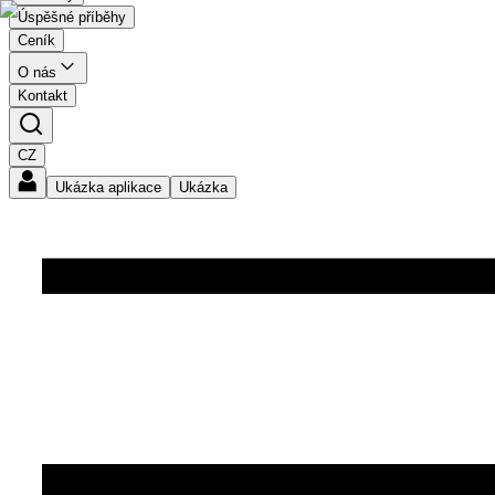
Úspěšné příběhy
Ceník
O nás
Kontakt
CZ
Ukázka aplikace
Ukázka