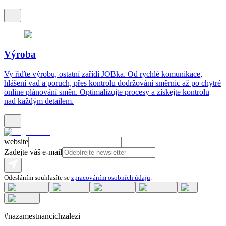
Výroba
Vy řiďte výrobu, ostatní zařídí JOBka. Od rychlé komunikace,
hlášení vad a poruch, přes kontrolu dodržování směrnic až po chytré
online plánování směn. Optimalizujte procesy a získejte kontrolu
nad každým detailem.
website
Zadejte váš e-mail
Odesláním souhlasíte se
zpracováním osobních údajů
.
#nazamestnancichzalezi