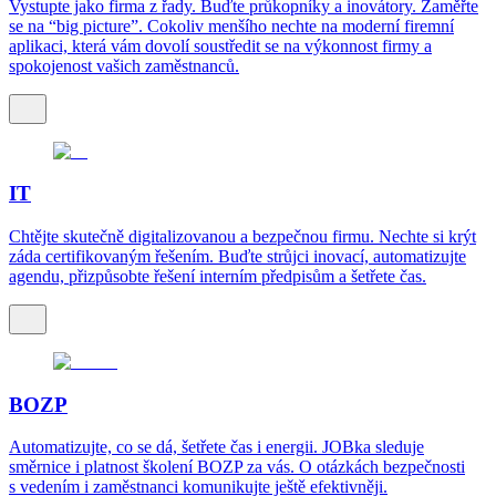
Vystupte jako firma z řady. Buďte průkopníky a inovátory. Zaměřte
se na “big picture”. Cokoliv menšího nechte na moderní firemní
aplikaci, která vám dovolí soustředit se na výkonnost firmy a
spokojenost vašich zaměstnanců.
IT
Chtějte skutečně digitalizovanou a bezpečnou firmu. Nechte si krýt
záda certifikovaným řešením. Buďte strůjci inovací, automatizujte
agendu, přizpůsobte řešení interním předpisům a šetřete čas.
BOZP
Automatizujte, co se dá, šetřete čas i energii. JOBka sleduje
směrnice i platnost školení BOZP za vás. O otázkách bezpečnosti
s vedením i zaměstnanci komunikujte ještě efektivněji.