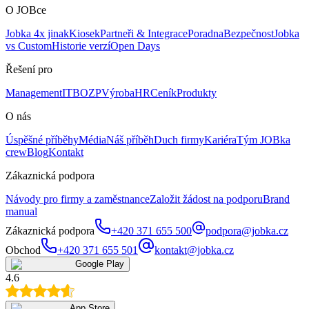
O JOBce
Jobka 4x jinak
Kiosek
Partneři & Integrace
Poradna
Bezpečnost
Jobka
vs Custom
Historie verzí
Open Days
Řešení pro
Management
IT
BOZP
Výroba
HR
Ceník
Produkty
O nás
Úspěšné příběhy
Média
Náš příběh
Duch firmy
Kariéra
Tým JOBka
crew
Blog
Kontakt
Zákaznická podpora
Návody pro firmy a zaměstnance
Založit žádost na podporu
Brand
manual
Zákaznická podpora
+420 371 655 500
podpora@jobka.cz
Obchod
+420 371 655 501
kontakt@jobka.cz
Google Play
4.6
App Store