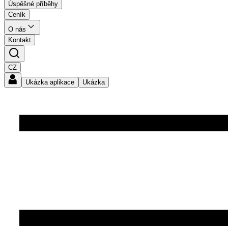
Úspěšné příběhy
Ceník
O nás
Kontakt
CZ
Ukázka aplikace
Ukázka