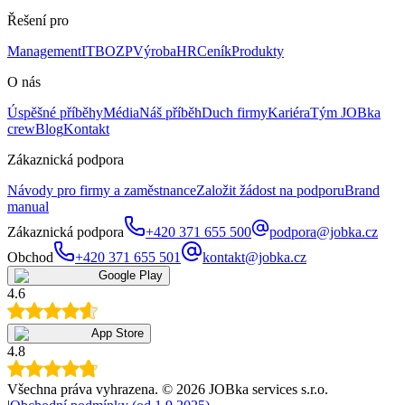
Řešení pro
Management
IT
BOZP
Výroba
HR
Ceník
Produkty
O nás
Úspěšné příběhy
Média
Náš příběh
Duch firmy
Kariéra
Tým JOBka
crew
Blog
Kontakt
Zákaznická podpora
Návody pro firmy a zaměstnance
Založit žádost na podporu
Brand
manual
Zákaznická podpora
+420 371 655 500
podpora@jobka.cz
Obchod
+420 371 655 501
kontakt@jobka.cz
Google Play
4.6
App Store
4.8
Všechna práva vyhrazena
. ©
2026
JOBka services s.r.o.