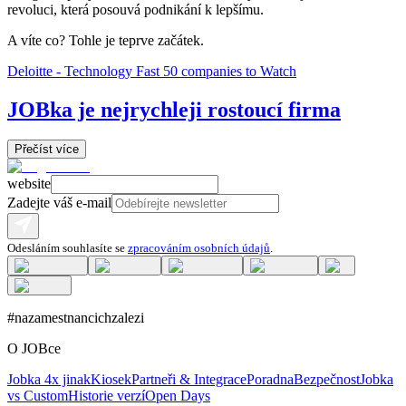
revoluci, která posouvá podnikání k lepšímu.
A víte co? Tohle je teprve začátek.
Deloitte - Technology Fast 50 companies to Watch
JOBka je nejrychleji rostoucí firma
Přečíst více
website
Zadejte váš e-mail
Odesláním souhlasíte se
zpracováním osobních údajů
.
#nazamestnancichzalezi
O JOBce
Jobka 4x jinak
Kiosek
Partneři & Integrace
Poradna
Bezpečnost
Jobka
vs Custom
Historie verzí
Open Days