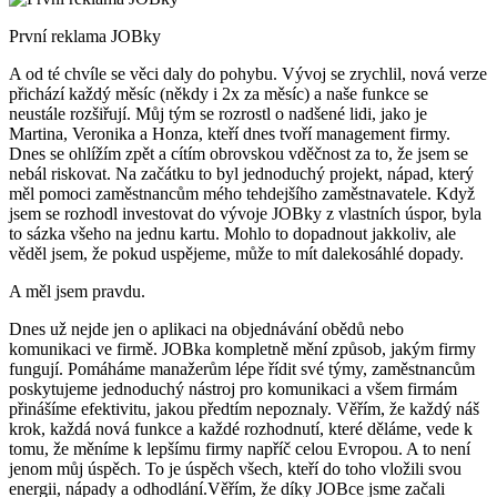
První reklama JOBky
A od té chvíle se věci daly do pohybu. Vývoj se zrychlil, nová verze
přichází každý měsíc (někdy i 2x za měsíc) a naše funkce se
neustále rozšiřují. Můj tým se rozrostl o nadšené lidi, jako je
Martina, Veronika a Honza, kteří dnes tvoří management firmy.
Dnes se ohlížím zpět a cítím obrovskou vděčnost za to, že jsem se
nebál riskovat. Na začátku to byl jednoduchý projekt, nápad, který
měl pomoci zaměstnancům mého tehdejšího zaměstnavatele. Když
jsem se rozhodl investovat do vývoje JOBky z vlastních úspor, byla
to sázka všeho na jednu kartu. Mohlo to dopadnout jakkoliv, ale
věděl jsem, že pokud uspějeme, může to mít dalekosáhlé dopady.
A měl jsem pravdu.
Dnes už nejde jen o aplikaci na objednávání obědů nebo
komunikaci ve firmě. JOBka kompletně mění způsob, jakým firmy
fungují. Pomáháme manažerům lépe řídit své týmy, zaměstnancům
poskytujeme jednoduchý nástroj pro komunikaci a všem firmám
přinášíme efektivitu, jakou předtím nepoznaly. Věřím, že každý náš
krok, každá nová funkce a každé rozhodnutí, které děláme, vede k
tomu, že měníme k lepšímu firmy napříč celou Evropou. A to není
jenom můj úspěch. To je úspěch všech, kteří do toho vložili svou
energii, nápady a odhodlání.Věřím, že díky JOBce jsme začali