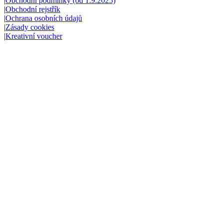
|
Obchodní podmínky (od 1.9.2025)
|
Obchodní rejstřík
|
Ochrana osobních údajů
|
Zásady cookies
|
Kreativní voucher