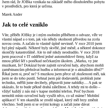
Jsem rád, že JOBka vznikala na základě mého dlouholetého pobytu
v prostředích, pro která je určena.
Marek Ander
Jak to celé vzniklo
Víte, příběh JOBky je i mým osobním příběhem o odvaze, víře ve
vlastní nápad a o tom, jak vás někdy okolnosti přivedou na zcela
novou cestu. A začalo to vlastně úplně nevinně. V roce 2010 jsem
byl plný nápadů. Některé byly skvělé, jiné méně, a některé dokonce
skončily katastrofálně. Ale to mě nikdy neodradilo. V roce 2018
jsem pracoval v IT oddělení jedné automobilové firmy, když za
mnou přišel šéf s poněkud nečekaným úkolem. „Marku, vy jste
muzikant, že? Dokázal byste zajistit ozvučení haly, abychom mohli
zaměstnancům přehrávat hudbu a informovat je o aktuálním dění?“
Říkal jsem si, proč ne? S muzikou jsem přece už zkušenosti měl, tak
jsem se do toho pustil. Sehnal jsem pár dodavatelů, probírali jsme
techniku, měřili jsme decibely, připravili jsme nabídky… A pak se
ukázalo, že to bude pěkně drahá záležitost. A tehdy mi to došlo –
vždyť každý z nás má v kapse mobilní telefon. Proč bychom
nemohli místo ozvučení haly využít něco, co už máme? Mobilní
aplikace! V ten okamžik se zrodil nápad, který měl brzy změnit
všechno. Sedl jsem si se svými kolegy a začali jsme dávat