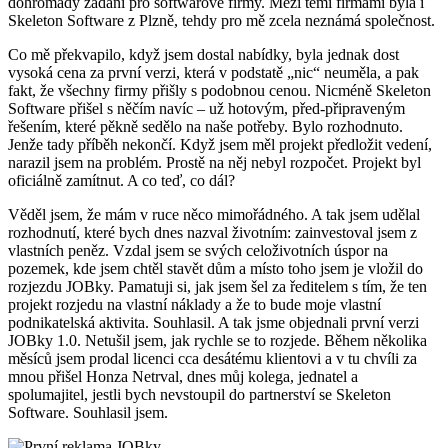
dohromady zadání pro softwarové firmy. Mezi těmi firmami byla i
Skeleton Software z Plzně, tehdy pro mě zcela neznámá společnost.
Co mě překvapilo, když jsem dostal nabídky, byla jednak dost
vysoká cena za první verzi, která v podstatě „nic“ neuměla, a pak
fakt, že všechny firmy přišly s podobnou cenou. Nicméně Skeleton
Software přišel s něčím navíc – už hotovým, před-připraveným
řešením, které pěkně sedělo na naše potřeby. Bylo rozhodnuto.
Jenže tady příběh nekončí. Když jsem měl projekt předložit vedení,
narazil jsem na problém. Prostě na něj nebyl rozpočet. Projekt byl
oficiálně zamítnut. A co teď, co dál?
Věděl jsem, že mám v ruce něco mimořádného. A tak jsem udělal
rozhodnutí, které bych dnes nazval životním: zainvestoval jsem z
vlastních peněz. Vzdal jsem se svých celoživotních úspor na
pozemek, kde jsem chtěl stavět dům a místo toho jsem je vložil do
rozjezdu JOBky. Pamatuji si, jak jsem šel za ředitelem s tím, že ten
projekt rozjedu na vlastní náklady a že to bude moje vlastní
podnikatelská aktivita. Souhlasil. A tak jsme objednali první verzi
JOBky 1.0. Netušil jsem, jak rychle se to rozjede. Během několika
měsíců jsem prodal licenci cca desátému klientovi a v tu chvíli za
mnou přišel Honza Netrval, dnes můj kolega, jednatel a
spolumajitel, jestli bych nevstoupil do partnerství se Skeleton
Software. Souhlasil jsem.