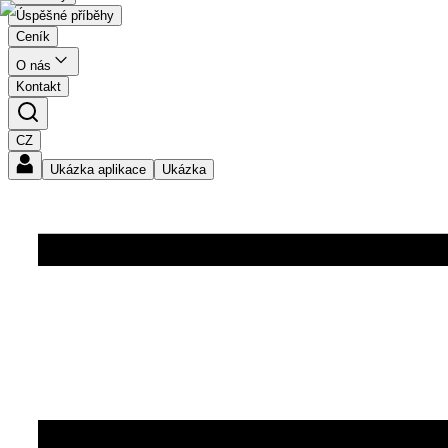
Úspěšné příběhy
Ceník
O nás
Kontakt
CZ
Ukázka aplikace
Ukázka