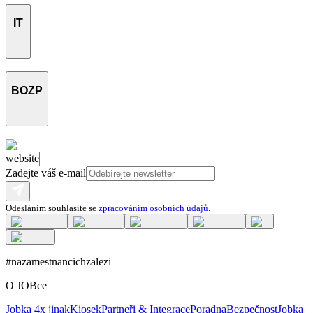
IT
BOZP
website
Zadejte váš e-mail
Odesláním souhlasíte se
zpracováním osobních údajů
.
#nazamestnancichzalezi
O JOBce
Jobka 4x jinak
Kiosek
Partneři & Integrace
Poradna
Bezpečnost
Jobka