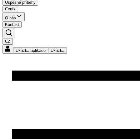
Úspěšné příběhy
Ceník
O nás
Kontakt
CZ
Ukázka aplikace
Ukázka