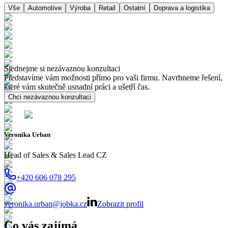
Vše
Automotive
Výroba
Retail
Ostatní
Doprava a logistika
Sjednejme si nezávaznou konzultaci
Představíme vám možnosti přímo pro vaši firmu. Navrhneme řešení,
které vám skutečně usnadní práci a ušetří čas.
Chci nezávaznou konzultaci
Veronika Urban
Head of Sales & Sales Lead CZ
+420 606 078 295
veronika.urban@jobka.cz
Zobrazit profil
Co vás zajímá