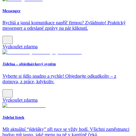
Messenger
Rychlá a jasná komunikace napříč firmou? Zvládnuto! Praktický
messenger a odeslané zprávy na pár kliknutí.
Vyzkoušet zdarma
Jídelna – objednávkový systém
Vyberte si jídlo snadno a rychle! Objednejte odkudkoliv – z
domova, z práce, kdykoliv.
Vyzkoušet zdarma
Jídelní lístek
Mít aktuální “jídeláky” při ruce se vždy hodí. Všichni zaměstnanci
budou mít jasno, jaké menu na ně v kantýně čeká.