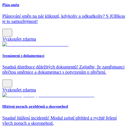
Plán směn
Plánování směn na pár kliknutí, kdykoliv a odkudkoliv? S JOBkou
je to samozřejmost!
Vyzkoušet zdarma
Seznámení s dokumentací
Snadná distribuce důležitých dokumentů! Zajistěte, že zaměstnanci
přečtou směrnice a dokumentaci s potvrzením o přečtení.
Vyzkoušet zdarma
Hlášení poruch, problémů a skoronehod
Snadné hlášení incidentů! Modul zajistí přehled a rychlé řešení
všech poruch a skoronehod.