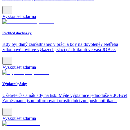
Vyzkoušet zdarma
Přehled docházky
Kdy byl daný zaměstnanec v práci a kdy na dovolené? Netřeba
zdlouhavě lovit ve výkazech, stačí pár kliknutí ve vaší JOBce.
Vyzkoušet zdarma
Výplatní pásky
Ušetřete čas a náklady na tisk. Mějte výplatnice jednoduše v JOBce!
Zaměstnanci jsou informováni prostřednictvím push notifikací.
Vyzkoušet zdarma