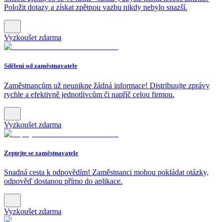
Položit dotazy a získat zpětnou vazbu nikdy nebylo snazší.
Vyzkoušet zdarma
Sdělení od zaměstnavatele
Zaměstnancům už neunikne žádná informace! Distribuujte zprávy
rychle a efektivně jednotlivcům či napříč celou firmou.
Vyzkoušet zdarma
Zeptejte se zaměstnavatele
Snadná cesta k odpovědím! Zaměstnanci mohou pokládat otázky,
odpověď dostanou přímo do aplikace.
Vyzkoušet zdarma