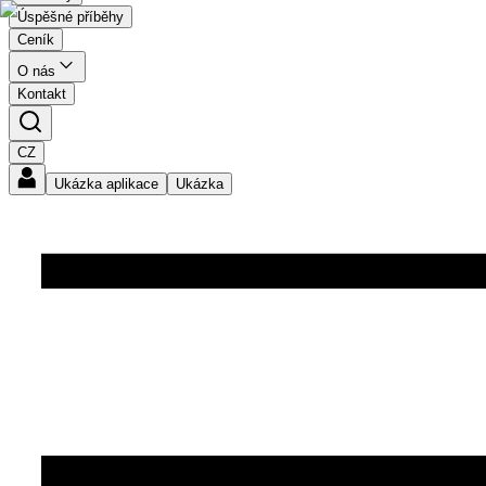
Úspěšné příběhy
Ceník
O nás
Kontakt
CZ
Ukázka aplikace
Ukázka