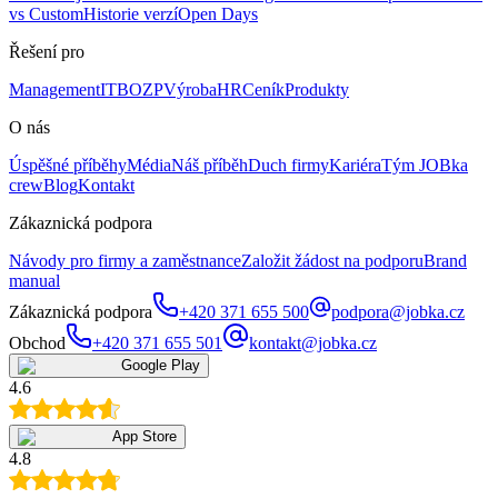
vs Custom
Historie verzí
Open Days
Řešení pro
Management
IT
BOZP
Výroba
HR
Ceník
Produkty
O nás
Úspěšné příběhy
Média
Náš příběh
Duch firmy
Kariéra
Tým JOBka
crew
Blog
Kontakt
Zákaznická podpora
Návody pro firmy a zaměstnance
Založit žádost na podporu
Brand
manual
Zákaznická podpora
+420 371 655 500
podpora@jobka.cz
Obchod
+420 371 655 501
kontakt@jobka.cz
Google Play
4.6
App Store
4.8