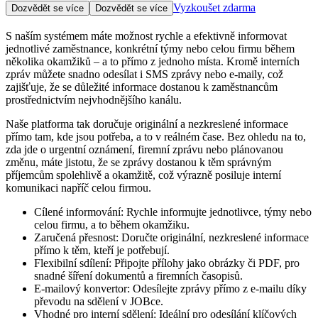
Vyzkoušet zdarma
Dozvědět se více
Dozvědět se více
S naším systémem máte možnost rychle a efektivně informovat
jednotlivé zaměstnance, konkrétní týmy nebo celou firmu během
několika okamžiků – a to přímo z jednoho místa. Kromě interních
zpráv můžete snadno odesílat i SMS zprávy nebo e-maily, což
zajišťuje, že se důležité informace dostanou k zaměstnancům
prostřednictvím nejvhodnějšího kanálu.
Naše platforma tak doručuje originální a nezkreslené informace
přímo tam, kde jsou potřeba, a to v reálném čase. Bez ohledu na to,
zda jde o urgentní oznámení, firemní zprávu nebo plánovanou
změnu, máte jistotu, že se zprávy dostanou k těm správným
příjemcům spolehlivě a okamžitě, což výrazně posiluje interní
komunikaci napříč celou firmou.
Cílené informování: Rychle informujte jednotlivce, týmy nebo
celou firmu, a to během okamžiku.
Zaručená přesnost: Doručte originální, nezkreslené informace
přímo k těm, kteří je potřebují.
Flexibilní sdílení: Připojte přílohy jako obrázky či PDF, pro
snadné šíření dokumentů a firemních časopisů.
E-mailový konvertor: Odesílejte zprávy přímo z e-mailu díky
převodu na sdělení v JOBce.
Vhodné pro interní sdělení: Ideální pro odesílání klíčových