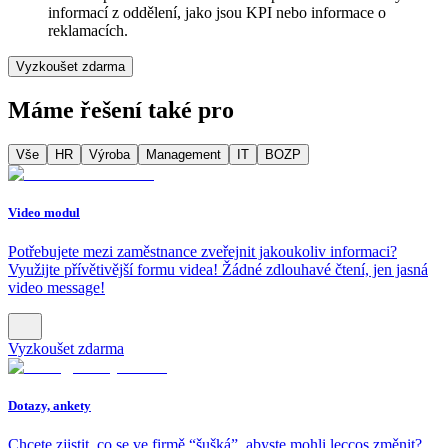
informací z oddělení, jako jsou KPI nebo informace o
reklamacích.
Vyzkoušet zdarma
Máme řešení také pro
Vše
HR
Výroba
Management
IT
BOZP
Video modul
Potřebujete mezi zaměstnance zveřejnit jakoukoliv informaci?
Využijte přívětivější formu videa! Žádné zdlouhavé čtení, jen jasná
video message!
Vyzkoušet zdarma
Dotazy, ankety
Chcete zjistit, co se ve firmě “šušká”, abyste mohli leccos změnit?