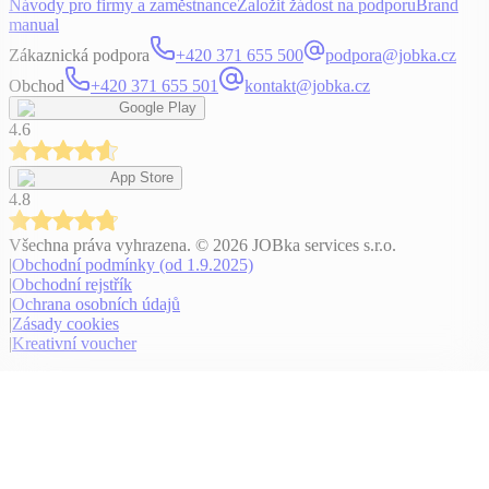
Návody pro firmy a zaměstnance
Založit žádost na podporu
Brand
manual
Zákaznická podpora
+420 371 655 500
podpora@jobka.cz
Obchod
+420 371 655 501
kontakt@jobka.cz
Google Play
4.6
App Store
4.8
Všechna práva vyhrazena
. ©
2026
JOBka services s.r.o.
|
Obchodní podmínky (od 1.9.2025)
|
Obchodní rejstřík
|
Ochrana osobních údajů
|
Zásady cookies
|
Kreativní voucher