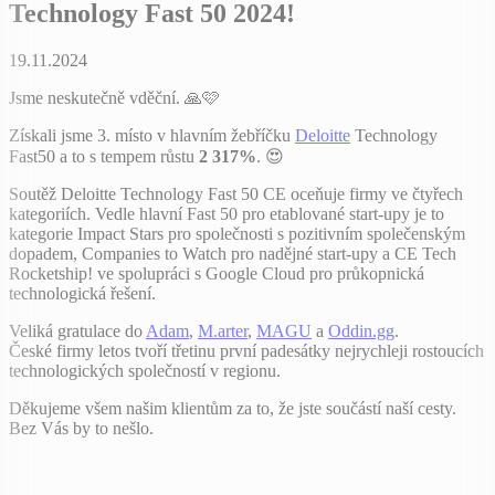
Technology Fast 50 2024!
19.11.2024
Jsme neskutečně vděční. 🙏🩷
Získali jsme 3. místo v hlavním žebříčku
Deloitte
Technology
Fast50 a to s tempem růstu
2 317%
. 😍
Soutěž Deloitte Technology Fast 50 CE oceňuje firmy ve čtyřech
kategoriích. Vedle hlavní Fast 50 pro etablované start-upy je to
kategorie Impact Stars pro společnosti s pozitivním společenským
dopadem, Companies to Watch pro nadějné start-upy a CE Tech
Rocketship! ve spolupráci s Google Cloud pro průkopnická
technologická řešení.
Veliká gratulace do
Adam
,
M.arter
,
MAGU
a
Oddin.gg
.
České firmy letos tvoří třetinu první padesátky nejrychleji rostoucích
technologických společností v regionu.
Děkujeme všem našim klientům za to, že jste součástí naší cesty.
Bez Vás by to nešlo.