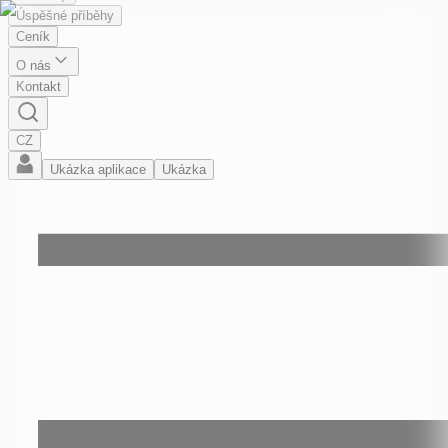
Úspěšné příběhy
Ceník
O nás
Kontakt
CZ
Ukázka aplikace
Ukázka