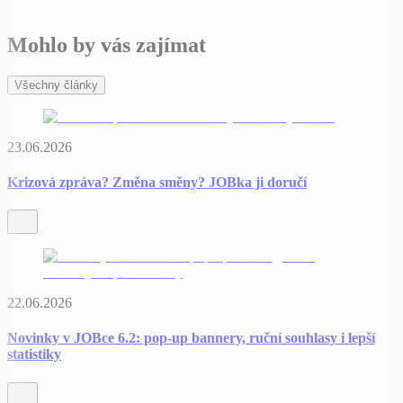
Mohlo by vás zajímat
Všechny články
23.06.2026
Krizová zpráva? Změna směny? JOBka ji doručí
22.06.2026
Novinky v JOBce 6.2: pop-up bannery, ruční souhlasy i lepší
statistiky