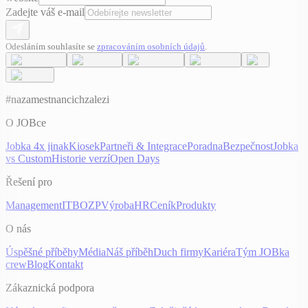
Zadejte váš e-mail
Odesláním souhlasíte se
zpracováním osobních údajů
.
#nazamestnancichzalezi
O JOBce
Jobka 4x jinak
Kiosek
Partneři & Integrace
Poradna
Bezpečnost
Jobka
vs Custom
Historie verzí
Open Days
Řešení pro
Management
IT
BOZP
Výroba
HR
Ceník
Produkty
O nás
Úspěšné příběhy
Média
Náš příběh
Duch firmy
Kariéra
Tým JOBka
crew
Blog
Kontakt
Zákaznická podpora