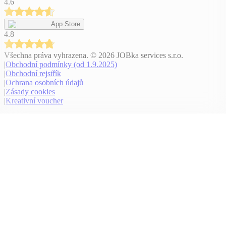
4.6
App Store
4.8
Všechna práva vyhrazena
. ©
2026
JOBka services s.r.o.
|
Obchodní podmínky (od 1.9.2025)
|
Obchodní rejstřík
|
Ochrana osobních údajů
|
Zásady cookies
|
Kreativní voucher