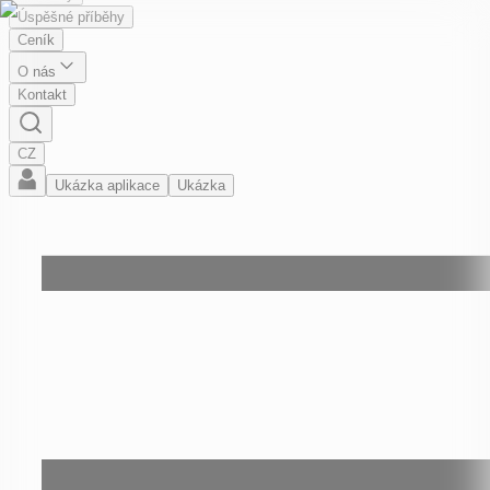
Úspěšné příběhy
Ceník
O nás
Kontakt
CZ
Ukázka aplikace
Ukázka