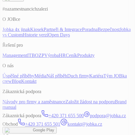
#nazamestnancichzalezi
O JOBce
Jobka 4x jinak
Kiosek
Partneři & Integrace
Poradna
Bezpečnost
Jobka
vs Custom
Historie verzí
Open Days
Řešení pro
Management
IT
BOZP
Výroba
HR
Ceník
Produkty
O nás
Úspěšné příběhy
Média
Náš příběh
Duch firmy
Kariéra
Tým JOBka
crew
Blog
Kontakt
Zákaznická podpora
Návody pro firmy a zaměstnance
Založit žádost na podporu
Brand
manual
Zákaznická podpora
+420 371 655 500
podpora@jobka.cz
Obchod
+420 371 655 501
kontakt@jobka.cz
Google Play