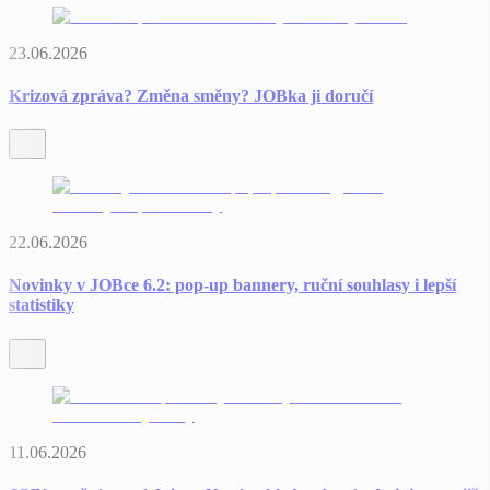
23.06.2026
Krizová zpráva? Změna směny? JOBka ji doručí
22.06.2026
Novinky v JOBce 6.2: pop-up bannery, ruční souhlasy i lepší
statistiky
11.06.2026