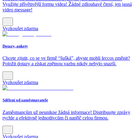
Využijte přívětivější formu videa! Žádné zdlouhavé čtení, jen jasná
video message!
Vyzkoušet zdarma
Dotazy, ankety
Chcete zjistit, co se ve firmě “šušká”, abyste mohli leccos změnit?
Položit dotazy a získat zpětnou vazbu nikdy nebylo snazší.
Vyzkoušet zdarma
Sdělení od zaměstnavatele
Zaměstnancům už neunikne žádná informace! Distribuujte zprávy
rychle a efektivně jednotlivcům či napříč celou firmou.
Vyzkoušet zdarma