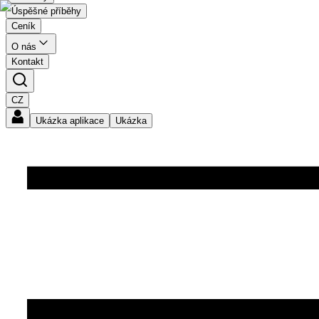
Úspěšné příběhy
Ceník
O nás
Kontakt
CZ
Ukázka aplikace
Ukázka