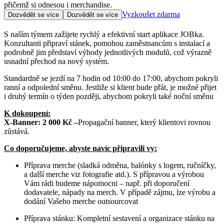
přičemž si odnesou i merchandise.
Vyzkoušet zdarma
Dozvědět se více
Dozvědět se více
S naším týmem zažijete rychlý a efektivní start aplikace JOBka.
Konzultanti připraví stánek, pomohou zaměstnancům s instalací a
podrobně jim představí výhody jednotlivých modulů, což výrazně
usnadní přechod na nový systém.
Standardně se jezdí na 7 hodin od 10:00 do 17:00, abychom pokryli
ranní a odpolední směnu. Jestliže si klient bude přát, je možné přijet
i druhý termín o týden později, abychom pokryli také noční směnu
K dokoupení:
X-Banner: 2 000 Kč –
Propagační banner, který klientovi rovnou
zůstává.
Co doporučujeme, abyste navíc připravili vy:
Příprava merche (sladká odměna, balónky s logem, ručníčky,
a další merche viz fotografie atd.). S přípravou a výrobou
Vám rádi budeme nápomocni – např. při doporučení
dodavatele, nápady na merch. V případě zájmu, lze výrobu a
dodání Vašeho merche outsourcovat
Příprava stánku: Kompletní sestavení a organizace stánku na