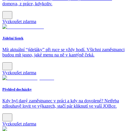
domova, z práce, kdykoliv.
Vyzkoušet zdarma
Jídelní lístek
Mít aktuální “jídeláky” při ruce se vždy hodí. Všichni zaměstnanci
budou mít jasno, jaké menu na ně v kantýně čeká.
Vyzkoušet zdarma
Přehled docházky
Kdy byl daný zaměstnanec v práci a kdy na dovolené? Netřeba
zdlouhavě lovit ve výkazech, stačí pár kliknutí ve vaší JOBce.
Vyzkoušet zdarma