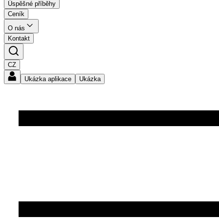
Úspěšné příběhy
Ceník
O nás
Kontakt
CZ
Ukázka aplikace
Ukázka