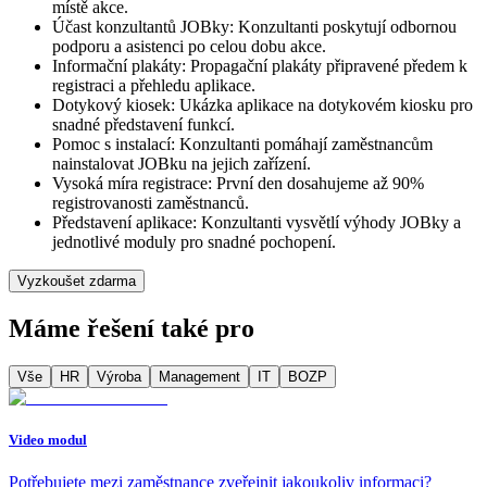
místě akce.
Účast konzultantů JOBky: Konzultanti poskytují odbornou
podporu a asistenci po celou dobu akce.
Informační plakáty: Propagační plakáty připravené předem k
registraci a přehledu aplikace.
Dotykový kiosek: Ukázka aplikace na dotykovém kiosku pro
snadné představení funkcí.
Pomoc s instalací: Konzultanti pomáhají zaměstnancům
nainstalovat JOBku na jejich zařízení.
Vysoká míra registrace: První den dosahujeme až 90%
registrovanosti zaměstnanců.
Představení aplikace: Konzultanti vysvětlí výhody JOBky a
jednotlivé moduly pro snadné pochopení.
Vyzkoušet zdarma
Máme řešení také pro
Vše
HR
Výroba
Management
IT
BOZP
Video modul
Potřebujete mezi zaměstnance zveřejnit jakoukoliv informaci?