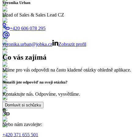
Veronika Urban
Head of Sales & Sales Lead CZ
+420 606 078 295
veronika.urban@jobka.cz
Zobrazit profil
Co vás zajímá
Máme pro vás odpovědi na často kladené otázky ohledně aplikace.
Nenašli jste odpověď na svoji otázku?
Kontaktujte nás. Odpovíme, vysvětlíme.
Domluvit si schůzku
Nebo nám zavolejte:
+420 371 655 501