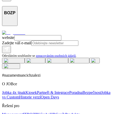
BOZP
website
Zadejte váš e-mail
Odesláním souhlasíte se
zpracováním osobních údajů
.
#nazamestnancichzalezi
O JOBce
Jobka 4x jinak
Kiosek
Partneři & Integrace
Poradna
Bezpečnost
Jobka
vs Custom
Historie verzí
Open Days
Řešení pro