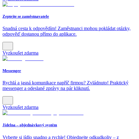
Zeptejte se zaměstnavatele
Snadná cesta k odpovědím! Zaměstnanci mohou pokládat otázky,
odpověď dostanou přímo do aplikace.
Vyzkoušet zdarma
Messenger
Rychlá a jasná komunikace napříč firmou? Zvládnuto! Praktický
messenger a odeslané zprávy na pár kliknutí.
Vyzkoušet zdarma
Jídelna – objednávkový systém
Vyberte si jídlo snadno a rychle! Objednejte odkudkoliv – z