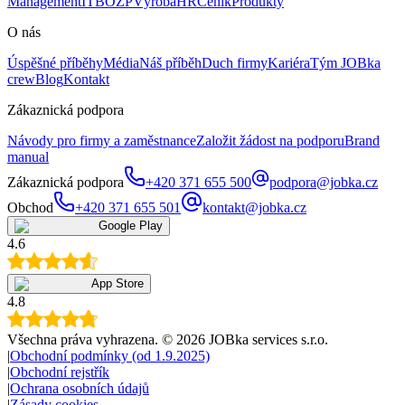
Management
IT
BOZP
Výroba
HR
Ceník
Produkty
O nás
Úspěšné příběhy
Média
Náš příběh
Duch firmy
Kariéra
Tým JOBka
crew
Blog
Kontakt
Zákaznická podpora
Návody pro firmy a zaměstnance
Založit žádost na podporu
Brand
manual
Zákaznická podpora
+420 371 655 500
podpora@jobka.cz
Obchod
+420 371 655 501
kontakt@jobka.cz
Google Play
4.6
App Store
4.8
Všechna práva vyhrazena
. ©
2026
JOBka services s.r.o.
|
Obchodní podmínky (od 1.9.2025)
|
Obchodní rejstřík
|
Ochrana osobních údajů
|
Zásady cookies