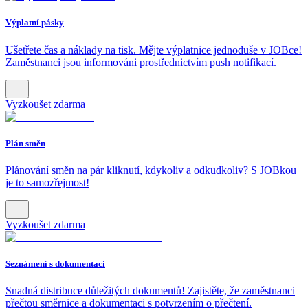
Výplatní pásky
Ušetřete čas a náklady na tisk. Mějte výplatnice jednoduše v JOBce!
Zaměstnanci jsou informováni prostřednictvím push notifikací.
Vyzkoušet zdarma
Plán směn
Plánování směn na pár kliknutí, kdykoliv a odkudkoliv? S JOBkou
je to samozřejmost!
Vyzkoušet zdarma
Seznámení s dokumentací
Snadná distribuce důležitých dokumentů! Zajistěte, že zaměstnanci
přečtou směrnice a dokumentaci s potvrzením o přečtení.