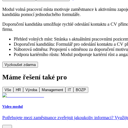
Modul volná pracovní místa motivuje zaměstnance k aktivnímu zapojení
kandidáta pomocí jednoduchého formuláře.
Doporučení kandidáta umožňuje rychlé odeslání kontaktu a CV přímo
firmu.
Přehled volných míst: Stránka s aktuálními pracovními pozicem
Doporučení kandidáta: Formulář pro odeslání kontaktu a CV p
Náborová odměna: Propojení s odměnou za doporučení motivuj
Podpora kariérního růstu: Modul podporuje kariérní růst a ang
Vyzkoušet zdarma
Máme řešení také pro
Vše
HR
Výroba
Management
IT
BOZP
Video modul
Potřebujete mezi zaměstnance zveřejnit jakoukoliv informaci? Využijt