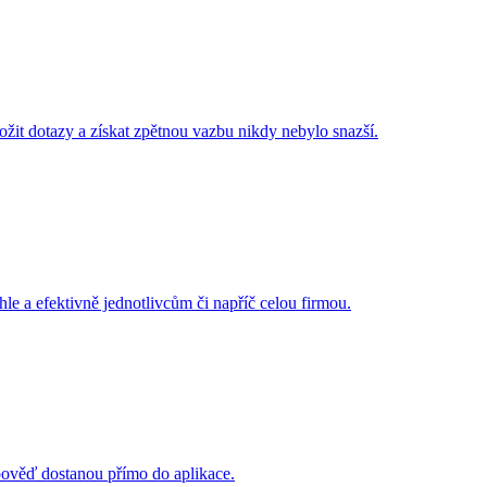
ložit dotazy a získat zpětnou vazbu nikdy nebylo snazší.
e a efektivně jednotlivcům či napříč celou firmou.
ověď dostanou přímo do aplikace.