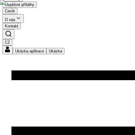
Úspěšné příběhy
Ceník
O nás
Kontakt
CZ
Ukázka aplikace
Ukázka