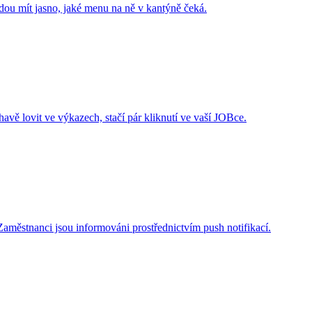
udou mít jasno, jaké menu na ně v kantýně čeká.
vě lovit ve výkazech, stačí pár kliknutí ve vaší JOBce.
Zaměstnanci jsou informováni prostřednictvím push notifikací.