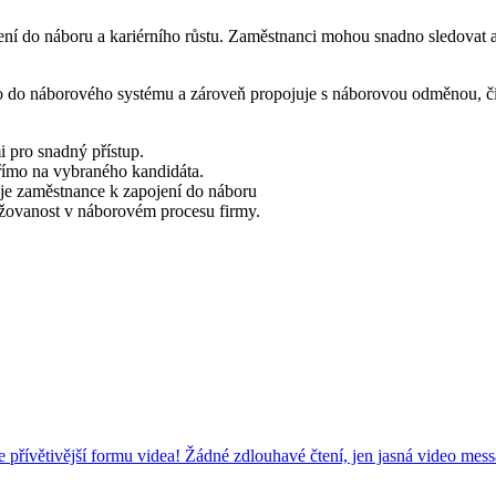
 do náboru a kariérního růstu. Zaměstnanci mohou snadno sledovat aktu
 do náborového systému a zároveň propojuje s náborovou odměnou, čím
i pro snadný přístup.
římo na vybraného kandidáta.
e zaměstnance k zapojení do náboru
ažovanost v náborovém procesu firmy.
e přívětivější formu videa! Žádné zdlouhavé čtení, jen jasná video mes