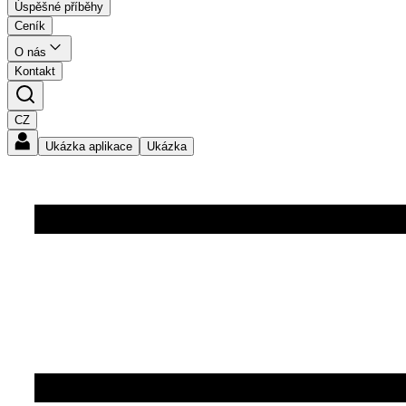
Úspěšné příběhy
Ceník
O nás
Kontakt
CZ
Ukázka aplikace
Ukázka