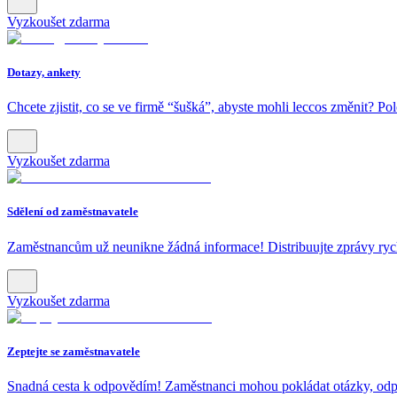
Vyzkoušet zdarma
Dotazy, ankety
Chcete zjistit, co se ve firmě “šušká”, abyste mohli leccos změnit? Po
Vyzkoušet zdarma
Sdělení od zaměstnavatele
Zaměstnancům už neunikne žádná informace! Distribuujte zprávy rychl
Vyzkoušet zdarma
Zeptejte se zaměstnavatele
Snadná cesta k odpovědím! Zaměstnanci mohou pokládat otázky, odp