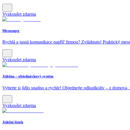
Vyzkoušet zdarma
Messenger
Rychlá a jasná komunikace napříč firmou? Zvládnuto! Praktický messe
Vyzkoušet zdarma
Jídelna – objednávkový systém
Vyberte si jídlo snadno a rychle! Objednejte odkudkoliv – z domova, 
Vyzkoušet zdarma
Jídelní lístek