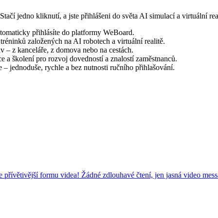
 jedno kliknutí, a jste přihlášeni do světa AI simulací a virtuální real
utomaticky přihlásíte do platformy WeBoard.
tréninků založených na AI robotech a virtuální realitě.
v – z kanceláře, z domova nebo na cestách.
 a školení pro rozvoj dovedností a znalostí zaměstnanců.
 jednoduše, rychle a bez nutnosti ručního přihlašování.
e přívětivější formu videa! Žádné zdlouhavé čtení, jen jasná video mes