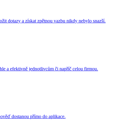
ložit dotazy a získat zpětnou vazbu nikdy nebylo snazší.
e a efektivně jednotlivcům či napříč celou firmou.
ověď dostanou přímo do aplikace.