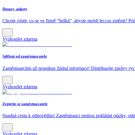
Dotazy, ankety
Chcete zjistit, co se ve firmě “šušká”, abyste mohli leccos změnit? Po
Vyzkoušet zdarma
Sdělení od zaměstnavatele
Zaměstnancům už neunikne žádná informace! Distribuujte zprávy rychl
Vyzkoušet zdarma
Zeptejte se zaměstnavatele
Snadná cesta k odpovědím! Zaměstnanci mohou pokládat otázky, odp
Vyzkoušet zdarma