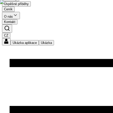
Úspěšné příběhy
Ceník
O nás
Kontakt
CZ
Ukázka aplikace
Ukázka