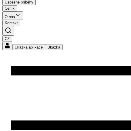
Úspěšné příběhy
Ceník
O nás
Kontakt
CZ
Ukázka aplikace
Ukázka