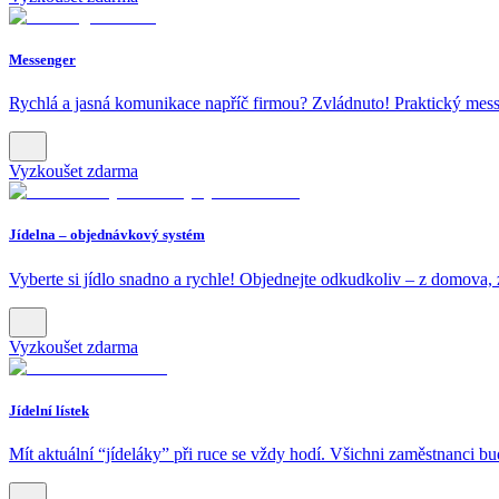
Messenger
Rychlá a jasná komunikace napříč firmou? Zvládnuto! Praktický messe
Vyzkoušet zdarma
Jídelna – objednávkový systém
Vyberte si jídlo snadno a rychle! Objednejte odkudkoliv – z domova, 
Vyzkoušet zdarma
Jídelní lístek
Mít aktuální “jídeláky” při ruce se vždy hodí. Všichni zaměstnanci b