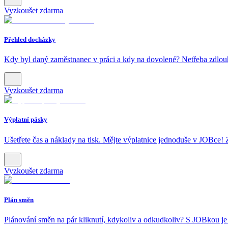
Vyzkoušet zdarma
Přehled docházky
Kdy byl daný zaměstnanec v práci a kdy na dovolené? Netřeba zdlouha
Vyzkoušet zdarma
Výplatní pásky
Ušetřete čas a náklady na tisk. Mějte výplatnice jednoduše v JOBce! 
Vyzkoušet zdarma
Plán směn
Plánování směn na pár kliknutí, kdykoliv a odkudkoliv? S JOBkou je