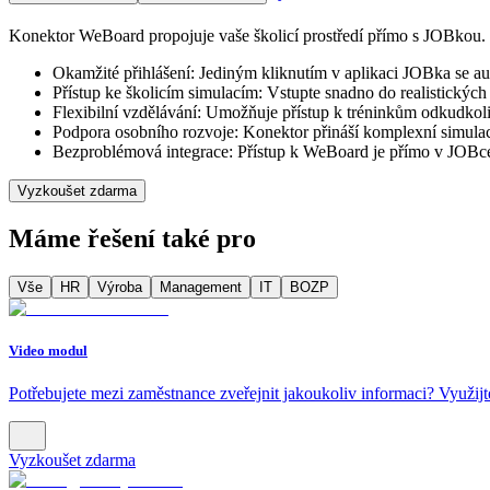
Konektor WeBoard propojuje vaše školicí prostředí přímo s JOBkou. Stačí
Okamžité přihlášení: Jediným kliknutím v aplikaci JOBka se a
Přístup ke školicím simulacím: Vstupte snadno do realistických 
Flexibilní vzdělávání: Umožňuje přístup k tréninkům odkudkoli
Podpora osobního rozvoje: Konektor přináší komplexní simulace
Bezproblémová integrace: Přístup k WeBoard je přímo v JOBce –
Vyzkoušet zdarma
Máme řešení také pro
Vše
HR
Výroba
Management
IT
BOZP
Video modul
Potřebujete mezi zaměstnance zveřejnit jakoukoliv informaci? Využijt
Vyzkoušet zdarma