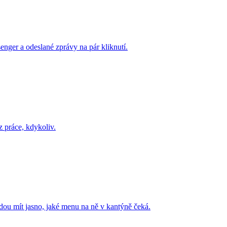
nger a odeslané zprávy na pár kliknutí.
z práce, kdykoliv.
udou mít jasno, jaké menu na ně v kantýně čeká.