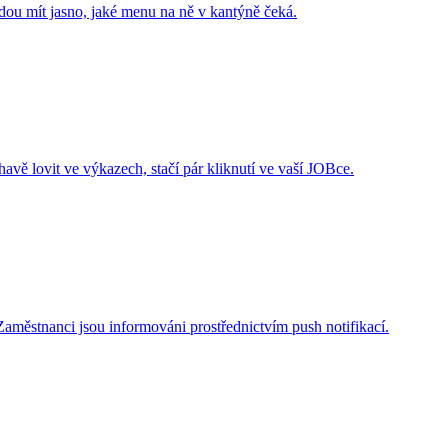
udou mít jasno, jaké menu na ně v kantýně čeká.
vě lovit ve výkazech, stačí pár kliknutí ve vaší JOBce.
Zaměstnanci jsou informováni prostřednictvím push notifikací.