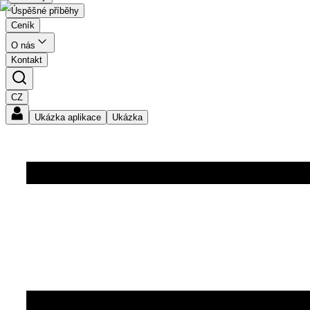
Úspěšné příběhy
Ceník
O nás
Kontakt
CZ
Ukázka aplikace
Ukázka