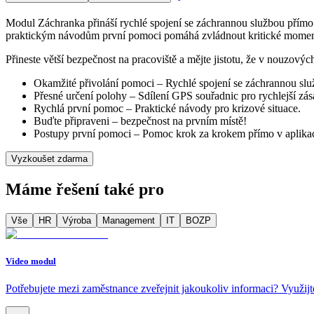
Modul Záchranka přináší rychlé spojení se záchrannou službou přímo
praktickým návodům první pomoci pomáhá zvládnout kritické momenty
Přineste větší bezpečnost na pracoviště a mějte jistotu, že v nouzovýc
Okamžité přivolání pomoci – Rychlé spojení se záchrannou slu
Přesné určení polohy – Sdílení GPS souřadnic pro rychlejší zás
Rychlá první pomoc – Praktické návody pro krizové situace.
Buďte připraveni – bezpečnost na prvním místě!
Postupy první pomoci – Pomoc krok za krokem přímo v aplikac
Vyzkoušet zdarma
Máme řešení také pro
Vše
HR
Výroba
Management
IT
BOZP
Video modul
Potřebujete mezi zaměstnance zveřejnit jakoukoliv informaci? Využijt