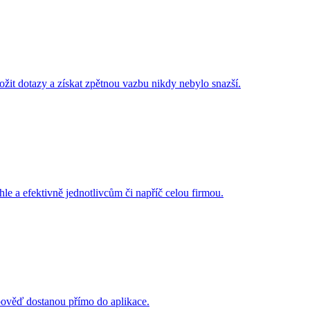
ložit dotazy a získat zpětnou vazbu nikdy nebylo snazší.
e a efektivně jednotlivcům či napříč celou firmou.
ověď dostanou přímo do aplikace.