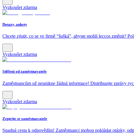
Vyzkoušet zdarma
Dotazy, ankety
Chcete zjistit, co se ve firmě “šušká”, abyste mohli leccos změnit? Po
Vyzkoušet zdarma
Sdělení od zaměstnavatele
Zaměstnancům už neunikne žádná informace! Distribuujte zprávy rychl
Vyzkoušet zdarma
Zeptejte se zaměstnavatele
Snadná cesta k odpovědím! Zaměstnanci mohou pokládat otázky, odp