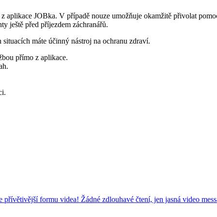
 z aplikace JOBka. V případě nouze umožňuje okamžitě přivolat pomoc, 
 ještě před příjezdem záchranářů.
h situacích máte účinný nástroj na ochranu zdraví.
žbou přímo z aplikace.
ah.
i.
e přívětivější formu videa! Žádné zdlouhavé čtení, jen jasná video mes