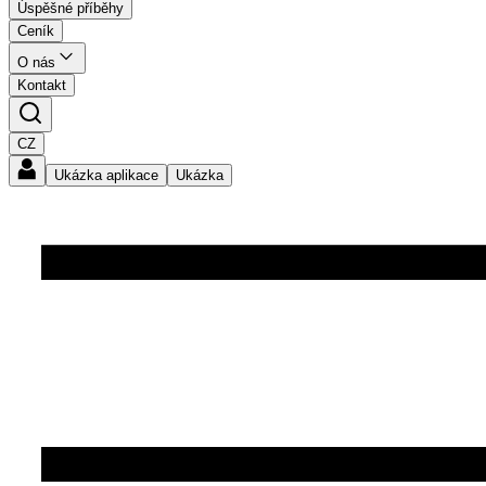
Úspěšné příběhy
Ceník
O nás
Kontakt
CZ
Ukázka aplikace
Ukázka