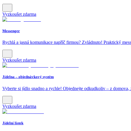
Vyzkoušet zdarma
Messenger
Rychlá a jasná komunikace napříč firmou? Zvládnuto! Praktický messe
Vyzkoušet zdarma
Jídelna – objednávkový systém
Vyberte si jídlo snadno a rychle! Objednejte odkudkoliv – z domova, 
Vyzkoušet zdarma
Jídelní lístek